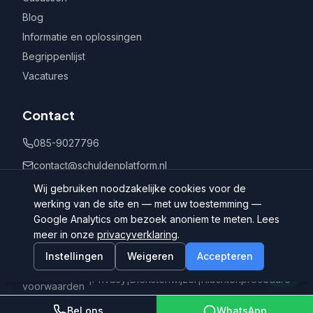
Blog
Informatie en oplossingen
Begrippenlijst
Vacatures
Contact
085-9027796
contact@schuldenplatform.nl
Postbus 802, 7400 AV Deventer
Wij gebruiken noodzakelijke cookies voor de
werking van de site en — met uw toestemming —
Google Analytics om bezoek anoniem te meten. Lees
meer in onze
privacyverklaring
.
Instellingen
Weigeren
Accepteren
©
2026
Schuldenplatform.nl
Algemene
|
Privacy
|
Dienstenwijzer
|
Klachtenprocedure
voorwaarden
Bel ons
WhatsApp