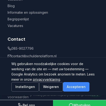
Blog
Informatie en oplossingen
Begrippenlijst
Vacatures
Contact
085-9027796
contact@schuldenplatform.nl
Postbus 802, 7400 AV Deventer
Wij gebruiken noodzakelijke cookies voor de
werking van de site en — met uw toestemming —
Google Analytics om bezoek anoniem te meten. Lees
meer in onze
privacyverklaring
.
Instellingen
Weigeren
Accepteren
©
2026
Schuldenplatform.nl
Algemene
|
Privacy
|
Dienstenwijzer
|
Klachtenprocedure
voorwaarden
Bel ons
WhatsApp