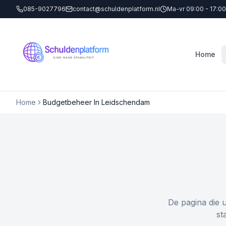
085-9027796
contact@schuldenplatform.nl
Ma-vr 09:00 - 17:00
Home
Home
Budgetbeheer In Leidschendam
De pagina die 
st