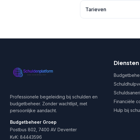
Tarieven
Diensten
Budgetbehe
Schuldhulpv
Schuldsaner
Professionele begeleiding bij schulden en
Financiële c
budgetbeheer. Zonder wachtlijst, met
Hulp bij sch
persoonlijke aandacht.
Budgetbeheer Groep
Postbus 802, 7400 AV Deventer
KvK: 84443596