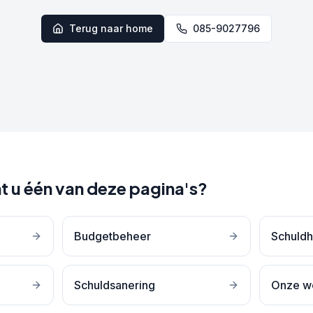
Terug naar home
085-9027796
t u één van deze pagina's?
Budgetbeheer
Schuldh
Schuldsanering
Onze w