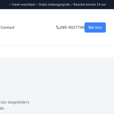
Geen wachtlijst
Gratis intakegesprek
Reactie binnen 24 uur
Contact
085-9027796
Bel ons
nze begeleiders
ie.