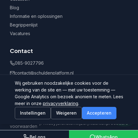
Blog
Informatie en oplossingen
Begrippenlijst
Vacatures
Contact
085-9027796
contact@schuldenplatform.nl
Postbus 802, 7400 AV Deventer
Wij gebruiken noodzakelijke cookies voor de
werking van de site en — met uw toestemming —
Google Analytics om bezoek anoniem te meten. Lees
meer in onze
privacyverklaring
.
Instellingen
Weigeren
Accepteren
©
2026
Schuldenplatform.nl
Algemene
|
Privacy
|
Dienstenwijzer
|
Klachtenprocedure
voorwaarden
Bel ons
WhatsApp