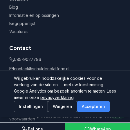
Blog
Informatie en oplossingen
Begrippenlijst
Vacatures
Contact
085-9027796
contact@schuldenplatform.nl
Postbus 802, 7400 AV Deventer
Wij gebruiken noodzakelijke cookies voor de
werking van de site en — met uw toestemming —
Google Analytics om bezoek anoniem te meten. Lees
meer in onze
privacyverklaring
.
Instellingen
Weigeren
Accepteren
©
2026
Schuldenplatform.nl
Algemene
|
Privacy
|
Dienstenwijzer
|
Klachtenprocedure
voorwaarden
Bel ons
WhatsApp