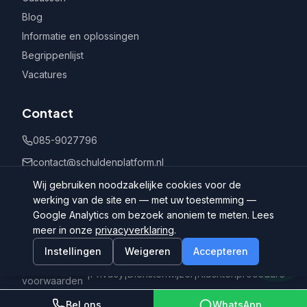
Blog
Informatie en oplossingen
Begrippenlijst
Vacatures
Contact
085-9027796
contact@schuldenplatform.nl
Postbus 802, 7400 AV Deventer
Wij gebruiken noodzakelijke cookies voor de
werking van de site en — met uw toestemming —
Google Analytics om bezoek anoniem te meten. Lees
meer in onze
privacyverklaring
.
Instellingen
Weigeren
Accepteren
©
2026
Schuldenplatform.nl
Algemene
|
Privacy
|
Dienstenwijzer
|
Klachtenprocedure
voorwaarden
Bel ons
WhatsApp