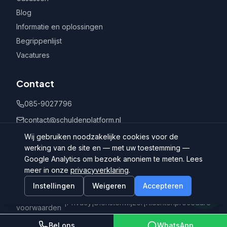
Blog
Informatie en oplossingen
Begrippenlijst
Vacatures
Contact
085-9027796
contact@schuldenplatform.nl
Postbus 802, 7400 AV Deventer
Wij gebruiken noodzakelijke cookies voor de
werking van de site en — met uw toestemming —
Google Analytics om bezoek anoniem te meten. Lees
meer in onze
privacyverklaring
.
Instellingen
Weigeren
Accepteren
©
2026
Schuldenplatform.nl
Algemene
|
Privacy
|
Dienstenwijzer
|
Klachtenprocedure
voorwaarden
Bel ons
WhatsApp