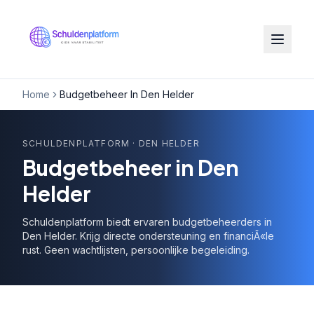
Home
Budgetbeheer In Den Helder
SCHULDENPLATFORM
· DEN HELDER
Budgetbeheer in Den
Helder
Schuldenplatform biedt ervaren budgetbeheerders in
Den Helder. Krijg directe ondersteuning en financiÃ«le
rust. Geen wachtlijsten, persoonlijke begeleiding.