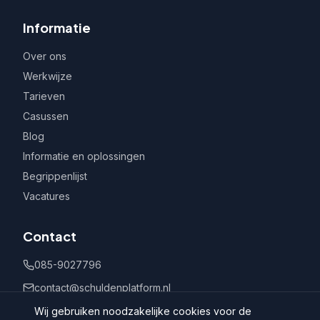
Informatie
Over ons
Werkwijze
Tarieven
Casussen
Blog
Informatie en oplossingen
Begrippenlijst
Vacatures
Contact
085-9027796
contact@schuldenplatform.nl
Postbus 802, 7400 AV Deventer
Wij gebruiken noodzakelijke cookies voor de