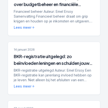
over budgetbeheer en financiële
planning
Financieel beheer Auteur: Emel Ersoy
Samenvatting Financieel beheer draait om grip
krijgen en houden op je inkomsten en uitgaven.
Budgetbeheer helpt bij stabilisatie, het voorkomen
Lees meer
van nieuwe schulden...
14 januari 2026
BKR-registratie uitgelegd: zo
beïnvloeden leningen en schulden jouw
hypotheek, toekomst en financiële
BKR-registratie uitgelegd Auteur: Emel Ersoy Een
BKR-registratie kan jarenlang invloed hebben op
kansen
je leven. Niet alleen bij het afsluiten van een
lening, maar ook bij het huren van een woning,
Lees meer
het kope...