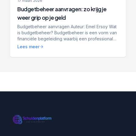
17 maart 2026
Budgetbeheer aanvragen: zo krijg je
weer grip op je geld
Budgetbeheer aanvragen Auteur: Emel Ersoy Wat
is budgetbeheer? Budgetbeheer is een vorm van
financiële begeleiding waarbij een professional
jouw inkomsten en uitgaven beheert. Het doel is
Lees meer
om overzicht...