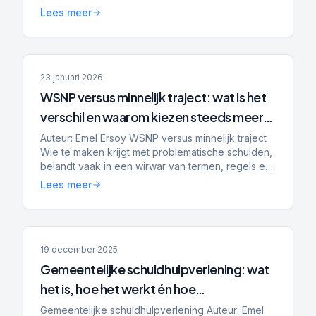
Budgetbeheer helpt bij stabilisatie, het voorkomen
Lees meer
van nieuwe schulden...
23 januari 2026
WSNP versus minnelijk traject: wat is het
verschil en waarom kiezen steeds meer
mensen voor Schuldenplatform?
Auteur: Emel Ersoy WSNP versus minnelijk traject
Wie te maken krijgt met problematische schulden,
belandt vaak in een wirwar van termen, regels en
trajecten. Twee begrippen die vrijwel altijd voorbij
Lees meer
...
19 december 2025
Gemeentelijke schuldhulpverlening: wat
het is, hoe het werkt én hoe
Schuldenplatform.nl zich verhoudt tot
Gemeentelijke schuldhulpverlening Auteur: Emel