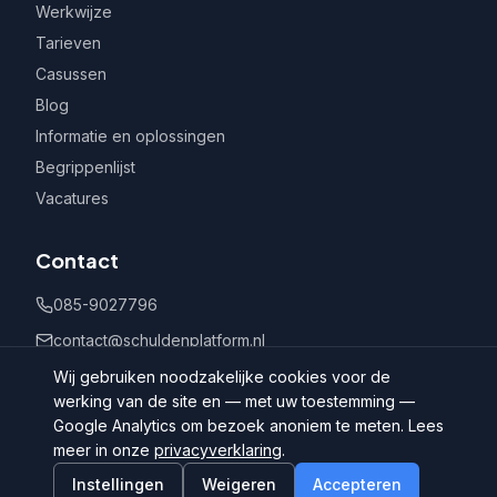
Werkwijze
Tarieven
Casussen
Blog
Informatie en oplossingen
Begrippenlijst
Vacatures
Contact
085-9027796
contact@schuldenplatform.nl
Postbus 802, 7400 AV Deventer
Wij gebruiken noodzakelijke cookies voor de
werking van de site en — met uw toestemming —
Google Analytics om bezoek anoniem te meten. Lees
meer in onze
privacyverklaring
.
Instellingen
Weigeren
Accepteren
©
2026
Schuldenplatform.nl