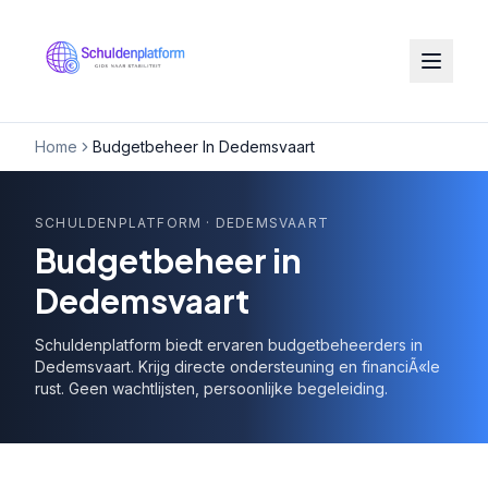
Home
Budgetbeheer In Dedemsvaart
SCHULDENPLATFORM
· DEDEMSVAART
Budgetbeheer in
Dedemsvaart
Schuldenplatform biedt ervaren budgetbeheerders in
Dedemsvaart. Krijg directe ondersteuning en financiÃ«le
rust. Geen wachtlijsten, persoonlijke begeleiding.