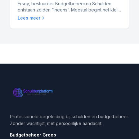
Ersoy, bestuurder Budgetbeheer.nu Schulden
gemeenten
ontstaan zelden “ineens”. Meestal begint het klein:
een achterstand bij energie, een paar
Lees meer
openstaande rekening...
Professionele begeleiding bij schulden en budgetbeheer.
Zonder wachtlijst, met persoonlijke aandacht.
Budgetbeheer Groep