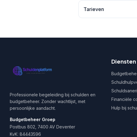
Tarieven
Diensten
Budgetbehe
Schuldhulpv
Schuldsaner
Professionele begeleiding bij schulden en
Financiële c
budgetbeheer. Zonder wachtlijst, met
Hulp bij sch
persoonlijke aandacht.
Budgetbeheer Groep
Postbus 802, 7400 AV Deventer
KvK: 84443596