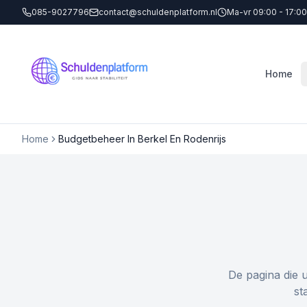
085-9027796
contact@schuldenplatform.nl
Ma-vr 09:00 - 17:00
Home
Home
Budgetbeheer In Berkel En Rodenrijs
De pagina die 
st