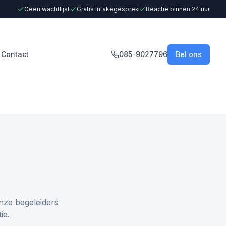
Geen wachtlijst
Gratis intakegesprek
Reactie binnen 24 uur
Contact
085-9027796
Bel ons
nze begeleiders
ie.