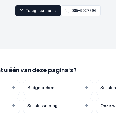
Terug naar home
085-9027796
t u één van deze pagina's?
Budgetbeheer
Schuldh
Schuldsanering
Onze w