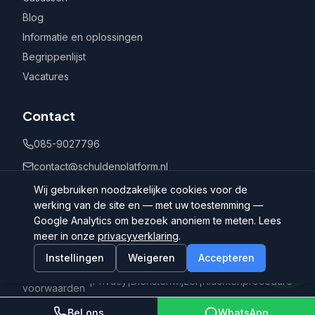
Blog
Informatie en oplossingen
Begrippenlijst
Vacatures
Contact
085-9027796
contact@schuldenplatform.nl
Postbus 802, 7400 AV Deventer
Wij gebruiken noodzakelijke cookies voor de
werking van de site en — met uw toestemming —
Google Analytics om bezoek anoniem te meten. Lees
meer in onze
privacyverklaring
.
Instellingen
Weigeren
Accepteren
©
2026
Schuldenplatform.nl
Algemene
|
Privacy
|
Dienstenwijzer
|
Klachtenprocedure
voorwaarden
Bel ons
WhatsApp