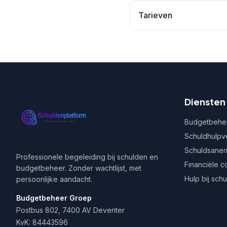
Tarieven
Diensten
Budgetbehe
Schuldhulpv
Schuldsaner
Professionele begeleiding bij schulden en
Financiële c
budgetbeheer. Zonder wachtlijst, met
Hulp bij sch
persoonlijke aandacht.
Budgetbeheer Groep
Postbus 802, 7400 AV Deventer
KvK: 84443596