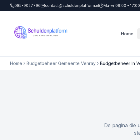
085-9027796
contact@schuldenplatform.nl
Ma-vr 09:00 - 17:00
Home
Home
Budgetbeheer Gemeente Venray
Budgetbeheer In V
De pagina die 
st