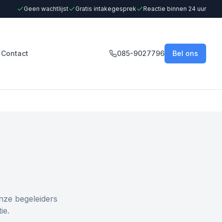
Geen wachtlijst
Gratis intakegesprek
Reactie binnen 24 uur
Contact
085-9027796
Bel ons
nze begeleiders
ie.