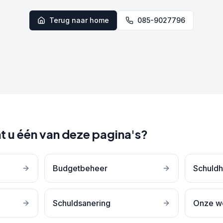
Terug naar home
085-9027796
t u één van deze pagina's?
Budgetbeheer
Schuldh
Schuldsanering
Onze w