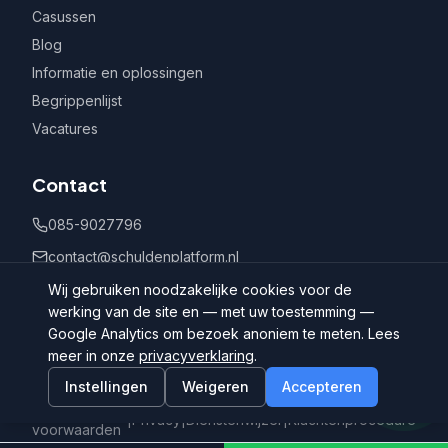
Casussen
Blog
Informatie en oplossingen
Begrippenlijst
Vacatures
Contact
085-9027796
contact@schuldenplatform.nl
Postbus 802, 7400 AV Deventer
Wij gebruiken noodzakelijke cookies voor de
werking van de site en — met uw toestemming —
Google Analytics om bezoek anoniem te meten. Lees
meer in onze
privacyverklaring
.
Instellingen
Weigeren
Accepteren
©
2026
Schuldenplatform.nl
Algemene
|
Privacy
|
Dienstenwijzer
|
Klachtenprocedure
voorwaarden