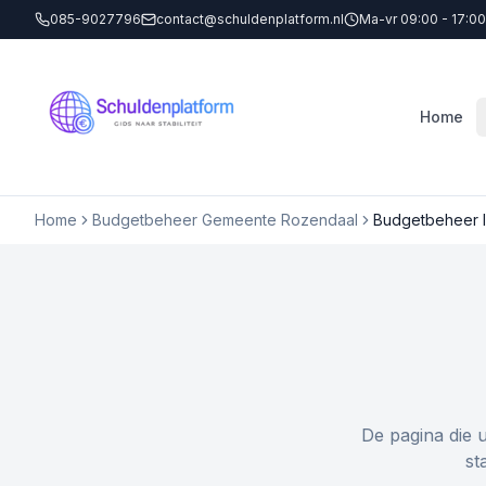
085-9027796
contact@schuldenplatform.nl
Ma-vr 09:00 - 17:00
Home
Home
Budgetbeheer Gemeente Rozendaal
Budgetbeheer 
De pagina die 
st