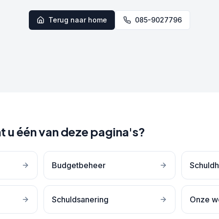
Terug naar home
085-9027796
t u één van deze pagina's?
Budgetbeheer
Schuldh
Schuldsanering
Onze w