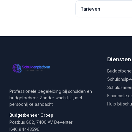
Tarieven
Diensten
Budgetbehe
Schuldhulpv
Schuldsaner
Professionele begeleiding bij schulden en
Financiële c
budgetbeheer. Zonder wachtlijst, met
Hulp bij sch
persoonlijke aandacht.
Budgetbeheer Groep
Postbus 802, 7400 AV Deventer
KvK: 84443596