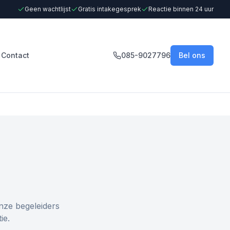
Geen wachtlijst
Gratis intakegesprek
Reactie binnen 24 uur
Contact
085-9027796
Bel ons
nze begeleiders
ie.