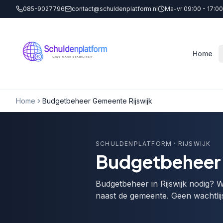
085-9027796
contact@schuldenplatform.nl
Ma-vr 09:00 - 17:00
Home
Home
Budgetbeheer Gemeente Rijswijk
SCHULDENPLATFORM
· RIJSWIJK
Budgetbeheer 
Budgetbeheer in Rijswijk nodig? W
naast de gemeente. Geen wachtlij