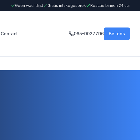
Geen wachtlijst
Gratis intakegesprek
Reactie binnen 24 uur
Contact
085-9027796
Bel ons