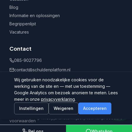
Blog
Informatie en oplossingen
Begrippenlijst
Vacatures
Contact
085-9027796
contact@schuldenplatform.nl
Postbus 802, 7400 AV Deventer
Wij gebruiken noodzakelijke cookies voor de
werking van de site en — met uw toestemming —
Google Analytics om bezoek anoniem te meten. Lees
meer in onze
privacyverklaring
.
Instellingen
Weigeren
Accepteren
©
2026
Schuldenplatform.nl
Algemene
|
Privacy
|
Dienstenwijzer
|
Klachtenprocedure
voorwaarden
Bel ons
WhatsApp