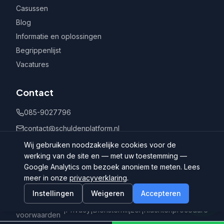
Casussen
Blog
Informatie en oplossingen
Begrippenlijst
Vacatures
Contact
085-9027796
contact@schuldenplatform.nl
Postbus 802, 7400 AV Deventer
Wij gebruiken noodzakelijke cookies voor de
werking van de site en — met uw toestemming —
Google Analytics om bezoek anoniem te meten. Lees
meer in onze
privacyverklaring
.
Instellingen
Weigeren
Accepteren
©
2026
Schuldenplatform.nl
Algemene
|
Privacy
|
Dienstenwijzer
|
Klachtenprocedure
voorwaarden